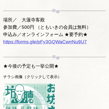
場所／ 大蓮寺客殿
参加費／500円 （ともいきの会員は無料）
申込み／オンラインフォーム ★要予約★
https://forms.gle/pFy3GQWaCwrrNu9U7
★今後の予定も一挙公開★
チラシ画像（クリックして表示）