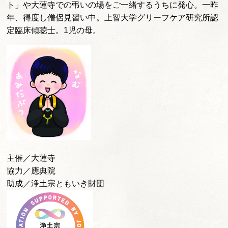
ト」や大蓮寺での弔いの場をご一緒するうちに発心。一昨
年、得度し僧侶見習い中。上智大学グリーフケア研究所認
定臨床傾聴士。1児の母。
主催／大蓮寺
協力／應典院
助成／浄土宗ともいき財団