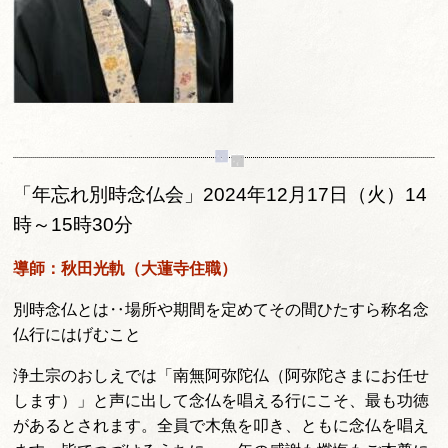
「年忘れ別時念仏会」2024年12月17日（火）14
時～15時30分
導師：秋田光軌（大蓮寺住職）
別時念仏とは‥場所や期間を定めてその間ひたすら称名念
仏行にはげむこと
浄土宗のおしえでは「南無阿弥陀仏（阿弥陀さまにお任せ
します）」と声に出して念仏を唱える行にこそ、最も功徳
があるとされます。全員で木魚を叩き、ともに念仏を唱え