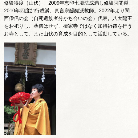
修験得度（山伏）。2009年恵印七壇法成満し修験阿闍梨。
2010年四度加行成満、真言宗醍醐派教師。2022年より関
西僧侶の会（自死遺族者分かち合いの会）代表。八大龍王
をお祀りし、葬儀はせず、檀家寺ではなく加持祈祷を行う
お寺として、また山伏の育成を目的として活動している。