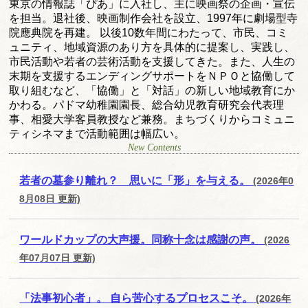
東京の情報誌「ぴあ」に入社し、主に映画祭の企画・宣伝
を担当。退社後、映画制作会社を設立、1997年に劇場型寺
院應典院を再建。 以後10数年間にわたって、市民、コミ
ュニティ、地域資源のあり方を具体的に提案し、実践し、
市民活動や若者の芸術活動を支援してきた。また、人生の
末期を支援するエンディングサポートをＮＰＯと協働して
取り組むなど、「協働」と「対話」の新しい地域教育にか
かわる。パドマ幼稚園園長、総合幼児教育研究会代表理
事、相愛大学客員教授など兼務。まちづくりからコミュニ
ティシネマまで活動範囲は幅広い。
New Contents
若者の墓参り離れ？ 思いに「形」を与える。
(2026年0
8月08日 更新)
ワールドカップの大声援。同称十念は感謝の声。
(2026
年07月07日 更新)
「法事初心者」。 自ら苦心するプロセスこそ。
(2026年