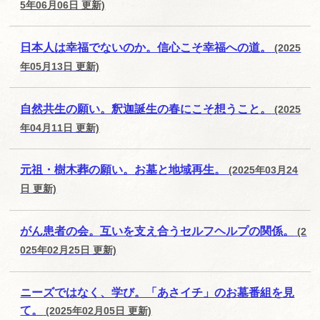
5年06月06日 更新)
日本人は幸福でないのか。信心こそ幸福への道。
(2025
年05月13日 更新)
自然共生の願い。釈迦誕生の春にこそ想うこと。
(2025
年04月11日 更新)
元祖・樹木葬の願い。お墓と地域再生。
(2025年03月24
日 更新)
がん患者の会。互いを支え合うセルフヘルプの関係。
(2
025年02月25日 更新)
ニーズではなく、学び。「あさイチ」のお墓番組を見
て。
(2025年02月05日 更新)