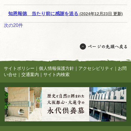
知恩報徳 当たり前に感謝を送る
(2024年12月23日 更新)
次の20件
サイトポリシー
｜
個人情報保護方針
｜
アクセシビリティ
｜
お問
い合せ
｜
交通案内
｜
サイト内検索