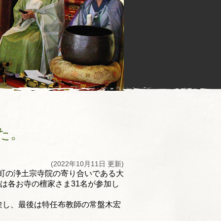
た。
(2022年10月11日 更新)
町の浄土宗寺院の寄り合いである大
は各お寺の檀家さま31名が参加し
験し、
最後は特任布教師の常盤木宏