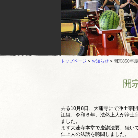
トップページ
>
お知らせ
>
開宗850年
開
去る10月8日、大蓮寺にて浄土宗開
江組。令和６年、
法然上人が浄土宗
ました。
まず大蓮寺本堂で慶讃法要、続い
仁上人の法話を聴聞しました。