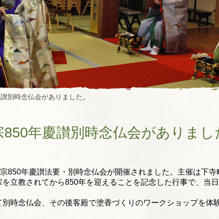
慶讃別時念仏会がありました。
宗850年慶讃別時念仏会がありまし
宗850年慶讃法要・
別時念仏会が開催されました。
主催は下寺
を立教されてから850年を迎えることを記念し
た行事で、当日
て別時念仏会、
その後客殿で塗香づくりのワークショップを体