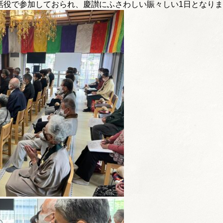
話役で参加しておられ、
慶讃にふさわしい賑々しい1日となり