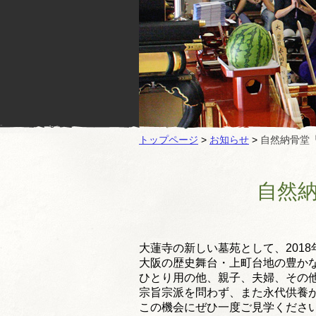
トップページ
>
お知らせ
>
自然納骨堂
自然
大蓮寺の新しい墓苑として、201
大阪の歴史舞台・上町台地の豊か
ひとり用の他、親子、夫婦、その
宗旨宗派を問わず、また永代供養
この機会にぜひ一度ご見学くださ