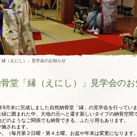
「縁（えにし）」見学会のお知らせ
納骨堂「縁（えにし）」見学会のお
8年9月末に完成しました自然納骨堂「縁」の見学会を行ってい
な緑に囲まれた中、大地の元へと還す新しいタイプの納骨空間
他どのようなご関係でも納骨できる、ふたり用もあります。
が施されます。
い。（毎月第２日曜・第４土曜。お盆や年末は変更になります