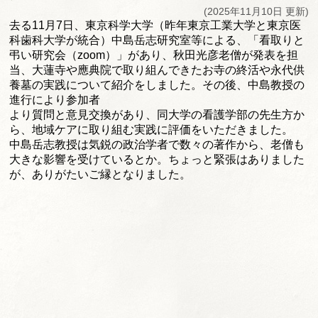
(2025年11月10日 更新)
去る11月7日、東京科学大学（
昨年東京工業大学と東京医
科歯科大学が統合）
中島岳志研究室等による、「看取りと
弔い研究会（zoom）」
があり、秋田光彦老僧が発表を担
当、
大蓮寺や應典院で取り組んできたお寺の終活や永代供
養墓の実践に
ついて紹介をしました。その後、中島教授の
進行により参加者
より質問と意見交換があり、同大学の看護学部の先生方か
ら、
地域ケアに取り組む実践に評価をいただきました。
中島岳志教授は気鋭の政治学者で数々の著作から、
老僧も
大きな影響を受けているとか。
ちょっと緊張はありました
が、ありがたいご縁となりました。