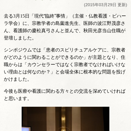
(2015年03月29日 更新)
去る
3
月
15
日「現代“臨終”事情」（主催・仏教看護・ビハー
ラ学会）に、宗教学者の島薗進先生、医師の波江野茂彦さ
ん、看護師の慶松真弓さんと並んで、秋田光彦当山住職が
登壇しました。
シンポジウムでは「患者のスピリチュアルケアに、宗教者
がどのように関わることができるのか」が主題となり、住
職からは「カウンセラーではなく宗教者でなければいけな
い理由とは何なのか？」と会場全体に根本的な問題を投げ
かけました。
今後も医療や看護に関わる方々との交流を深めていければ
と思います。