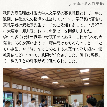
(2019年08月27日 更新)
秋田光彦住職は相愛大学人文学部の客員教授として、年に
数回、仏教文化の指導を担当しています。学部長は著名な
宗教学者の釈徹宗先生で、そのご依頼もあって、７月27日
に大蓮寺・應典院において出張ゼミを開催しました。
学生の多くは浄土真宗の寺院子弟であり、これからのお寺
運営に関心が高いようで、應典院はもちろんのこと、「と
もいき堂」や「縁」をはじめとする大蓮寺の取り組み、情
報発信などについて、質問が相次ぎました。後半は客殿に
て、釈先生との対談形式で進められました。