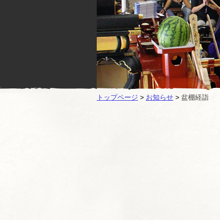
トップページ
>
お知らせ
>
盆棚経詣