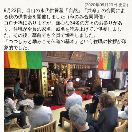
(2020年09月23日 更新)
9月22日、当山の永代供養墓「自然」「共命」
の合同によ
る秋の供養会を開催しました（秋のみ合同開催）。
コロナ禍にありますが、熱心な34名の方々のお参りがあ
り、
住職が全員の家名、戒名を読み上げてご供養しまし
た。その後、
墓前でも全員で焼香しました。
「つつしみと励みこそ仏道の基本」
という住職の挨拶が印
象的でした。