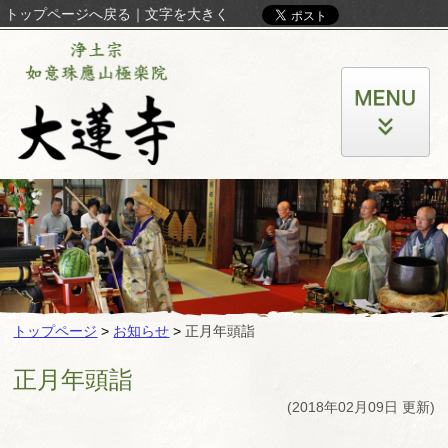
トップページへ戻る
｜
文字を大きく
トップページ
>
お知らせ
>
正月年頭詣
正月年頭詣
(2018年02月09日 更新)