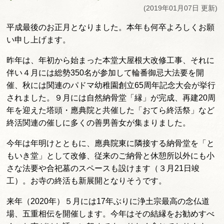
(2019年01月07日 更新)
平成最後のお正月となりました。本年も何卒よろしくお願
い申し上げます。
昨年は、年初から始まった本堂大屋根大改修工事、それに
伴い４月には総勢350名が参加して輪番御忌大法要を開
催、秋には関連のパドマ幼稚園創立65周年記念大会が挙行
されました。９月には自然納骨堂「縁」が完成、再建20周
年を迎えた塔頭・應典院と共催した「おてら終活祭」など
終活関連の催しに多くの善男善女が集まりました。
今年は年明けとともに、應典院東に隣接する納骨堂を「と
もいき堂」として改修、従来のご納骨と休憩所以外にも小
さな法要や合祀墓のスペースも設けます（３月21日竣
工）。お寺の終活も新展開となりそうです。
来年（2020年）５月には17年ぶりに浄土宗最高の念仏道
場、五重相伝を開催します。今年はその結縁をお勧めすべ