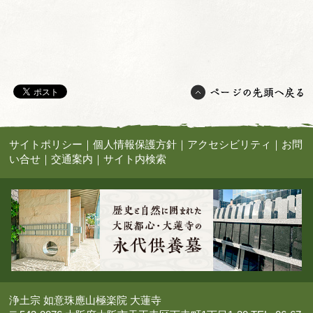
サイトポリシー
｜
個人情報保護方針
｜
アクセシビリティ
｜
お問
い合せ
｜
交通案内
｜
サイト内検索
浄土宗 如意珠應山極楽院 大蓮寺