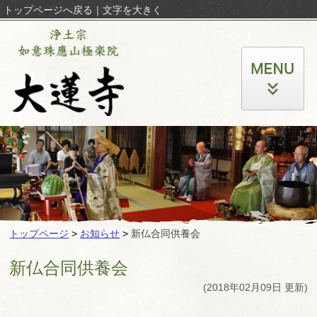
トップページへ戻る
｜
文字を大きく
トップページ
>
お知らせ
>
新仏合同供養会
新仏合同供養会
(2018年02月09日 更新)