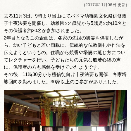
(2017年11月06日 更新)
去る11月3日、9時より当山にてパドマ幼稚園文化祭併修親
子十夜法要を開催し、幼稚園の4歳児から5歳児の約10名と
その保護者約20名が参加されました。
2年目となるこの企画は、各家の先祖の御霊を供養しなが
ら、幼い子どもと若い両親に、伝統的な仏教儀礼や作法を
伝えようというもの。住職から焼香や塔婆の薫じ方につい
てレクチャーを行い、子どもたちの元気な般若心経の声
に、保護者の方も感銘を受けていたようです。
その後、11時30分から檀信徒向け十夜法要も開催、各家塔
婆回向を勤めました。30家以上のご参加がありました。