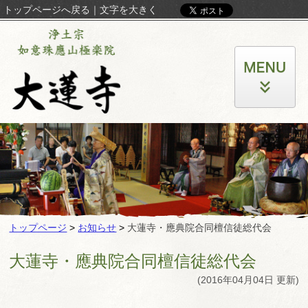
トップページへ戻る
｜
文字を大きく
トップページ
>
お知らせ
>
大蓮寺・應典院合同檀信徒総代会
大蓮寺・應典院合同檀信徒総代会
(2016年04月04日 更新)