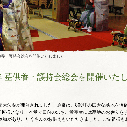
墓供養・護持会総会を開催いたしました
年 墓供養・護持会総会を開催いた
供養大法要が開催されました。通常は、800坪の広大な墓地を僧
雨模様となり、本堂で回向ののち、希望者には墓地のお参りをす
ご参加があり、たくさんのお供えもいただきました。
ご先祖様も