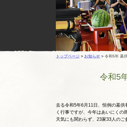
トップページ
>
お知らせ
>
令和5年 
令和5
去る令和5年6月11日、恒例の墓
く行
事ですが、今年はあいにくの
天気にも関わらず、23家33人の