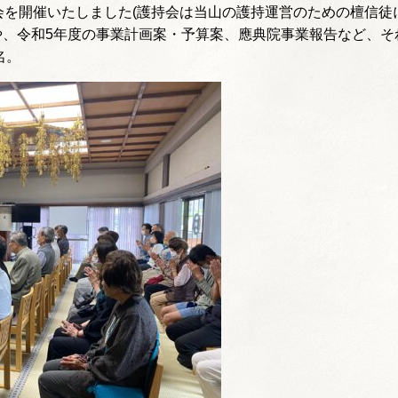
会を開催いたしました(護持会は当山の護持運営のための檀信徒
や、令和5年度の事業計画案・予算案、應典院事業報告など、
名。