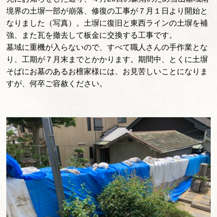
境界の土塀一部が崩落、
修復の工事が７月１日より開始と
なりました（写真）。
土塀に復旧と東西ラインの土塀を補
強、
また瓦を撤去して板金に交換する工事です。
墓域に重機が入らないので、すべて職人さんの手作業とな
り、
工期が７月末までとかかります。期間中、
とくに土塀
そばにお墓のあるお檀家様には、
お見苦しいことになりま
すが、何卒ご容赦ください。