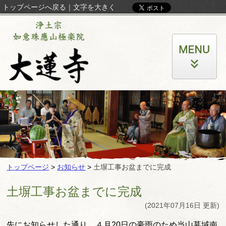
トップページへ戻る
｜
文字を大きく
トップページ
>
お知らせ
>
土塀工事お盆までに完成
土塀工事お盆までに完成
(2021年07月16日 更新)
先にお知らせした通り、
４月20日の豪雨のため当山墓域南