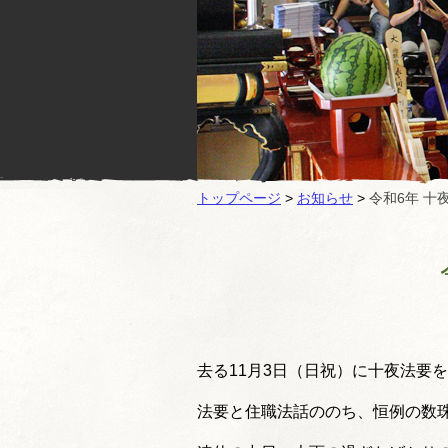
トップページ
>
お知らせ
>
令和6年 十
去る11月3日（日祝）に十夜法要
法要と住職法話ののち、恒例の数