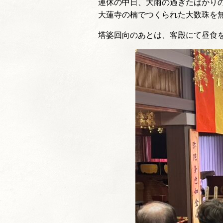
連休の中日、大雨の過ぎたばかり
大蓮寺の楠でつくられた大数珠を
塔婆回向のあとは、客殿にて昼食