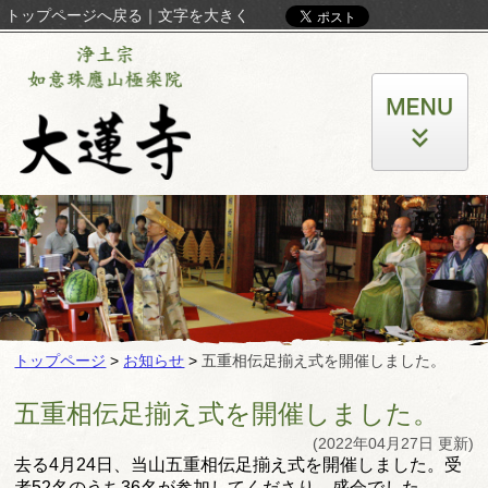
トップページへ戻る
｜
文字を大きく
トップページ
>
お知らせ
>
五重相伝足揃え式を開催しました。
五重相伝足揃え式を開催しました。
(2022年04月27日 更新)
去る4月24日、当山五重相伝足揃え式を開催しました。
受
者52名のうち36名が参加してくださり、盛会でした。