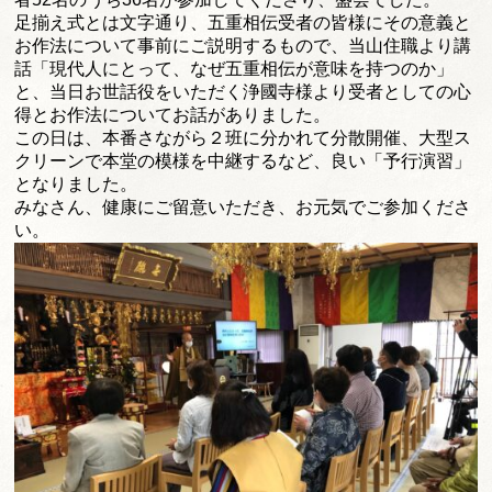
足揃え式とは文字通り、
五重相伝受者の皆様にその意義と
お作法について事前にご説明する
もので、当山住職より講
話「現代人にとって、
なぜ五重相伝が意味を持つのか」
と、
当日お世話役をいただく浄國寺様より受者としての心
得とお作法に
ついてお話がありました。
この日は、本番さながら２班に分かれて分散開催、
大型ス
クリーンで本堂の模様を中継するなど、良い「予行演習」
となりました。
みなさん、健康にご留意いただき、お元気でご参加くださ
い。