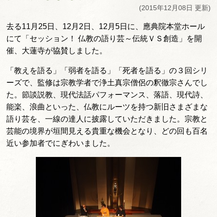
(2015年12月08日 更新)
去る11月25日、12月2日、12月5日に、應典院本堂ホール
にて「セッション！ 仏教の語り芸～伝統ＶＳ創造」を開
催、大蓮寺が協賛しました。
「教えを語る」「弱者を語る」「死者を語る」の３回シリ
ーズで、監修は宗教学者で浄土真宗僧侶の釈徹宗さんでし
た。節談説教、現代法話パフォーマンス、落語、現代詩、
能楽、浪曲といった、仏教にルーツを持つ新旧さまざまな
語り芸を、一線の達人に披露していただきました。宗教と
芸能の境界が垣間見える貴重な機会となり、どの回も百名
近い参加者でにぎわいました。