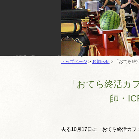
トップページ
>
お知らせ
>
「おてら終
「おてら終活カ
師・I
去る10月17日に「おてら終活カ