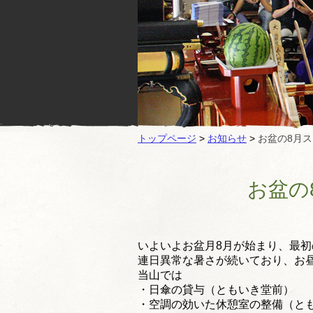
トップページ
>
お知らせ
>
お盆の8月
お盆の
いよいよお盆月8月が始まり、
最初
連日異常な暑さが続いており、
お
当山では
・日傘の貸与（ともいき堂前）
・空調の効いた休憩室の整備（と