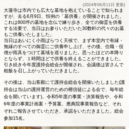
(2024年06月11日 更新)
大蓮寺は市内でも広大な墓地を抱えていることで知られま
すが、
去る6月9日、恒例の「墓供養」が開催されました。
これは800坪の墓地を念仏で練り歩き、
全ての御霊を供養
する法要で、
当日はお参りいただいた30数軒の代々のお墓
もご供養いたしまし
た。
当日はあいにく小雨ぱらつく天候で、まず本堂内で有縁・
無縁のすべての御霊にご供養申し上げ、その後、住職・
役
僧が雨具をつけて墓域を巡りました。
思ったほどの本降り
とならず、
１時間ほどで供養を終えることができました。
引き続き今年度護持会総会が開催され、
会議後は皆さんで
粗飯を召し上がっていただきました。
その後は、当山客殿にて護持会総会を開催いたしました(護
持会は当山の護持運営のための檀信徒による会で、毎年総
会を開いています)。令和5年度の事業・決算報告や、令和
6年度の事業計画案・予算案、應典院事業報告など、それ
ぞれご報告させていただき、承認をいただきました。総会
参加15名。