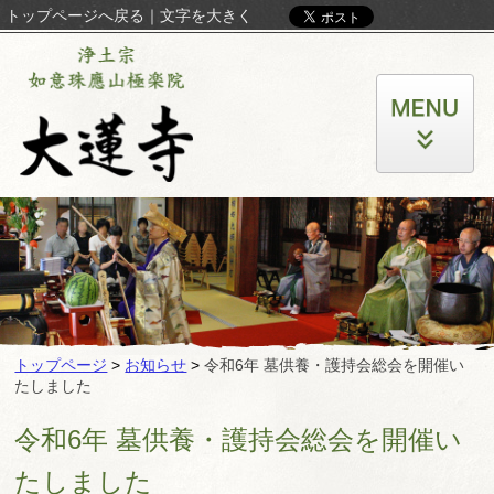
トップページへ戻る
｜
文字を大きく
トップページ
>
お知らせ
>
令和6年 墓供養・護持会総会を開催い
たしました
令和6年 墓供養・護持会総会を開催い
たしました