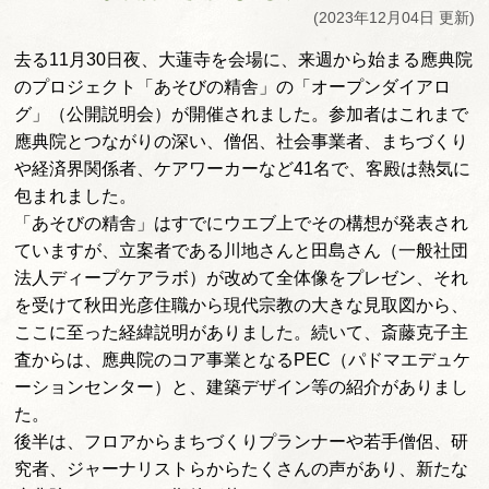
(2023年12月04日 更新)
去る11月30日夜、大蓮寺を会場に、来週から始まる應典院
のプロジェクト「あそびの精舎」の「オープンダイアロ
グ」（公開説明会）が開催されました。参加者はこれまで
應典院とつながりの深い、僧侶、社会事業者、まちづくり
や経済界関係者、ケアワーカーなど41名で、客殿は熱気に
包まれました。
「あそびの精舎」はすでにウエブ上でその構想が発表され
ていますが、立案者である川地さんと田島さん（一般社団
法人ディープケアラボ）が改めて全体像をプレゼン、それ
を受けて秋田光彦住職から現代宗教の大きな見取図から、
ここに至った経緯説明がありました。続いて、斎藤克子主
査からは、應典院のコア事業となるPEC（パドマエデュケ
ーションセンター）と、建築デザイン等の紹介がありまし
た。
後半は、フロアからまちづくりプランナーや若手僧侶、研
究者、ジャーナリストらからたくさんの声があり、新たな