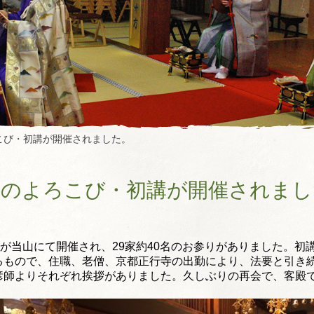
こび・初講が開催されました。
年のよろこび・初講が開催されまし
講が当山にて開催され、
29家約40名のお参りがありました。
初
るもので、住職、老僧、
京都正行寺の出勤により、
法要と引き
彦師よりそれぞれ挨拶がありました。
久しぶりの再会で、
客殿