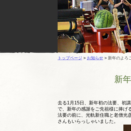
トップページ
>
お知らせ
>
新年のよろ
新
去る1月15日、新年初の法要、初
で、
新年の感謝をご先祖様に捧げ
法要の前に、
光軌新住職と老僧光
さんもいらっしゃいました
。