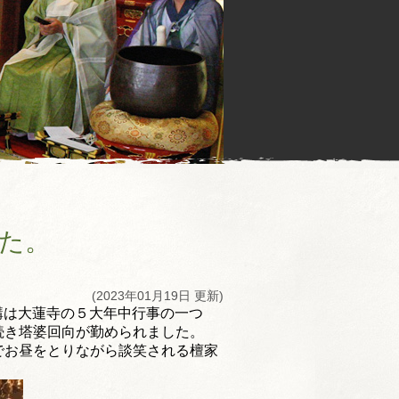
た。
(2023年01月19日 更新)
講は大蓮寺の５大年中行事の一つ
続き塔婆回向が勤められました。
でお昼をとりながら談笑される檀家