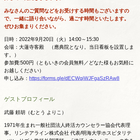
みなさんのご質問などをお受けする時間もございますの
で、一緒に語り合いながら、過ごす時間といたします。
ぜひお集まりください。
日時：2022年9月20日（火）14:00～15:30
会場：大蓮寺客殿 （應典院となり。当日看板を設置しま
す。）
参加費:500円（ともいきの会員無料／どなた様もお気軽に
お越しください）
申し込み：
https://forms.gle/dECWqiWJFgaSzRAw8
ゲストプロフィール
武藤 頼胡（むとう よりこ）
1971年生まれ一般社団法人終活カウンセラー協会代表理
事。リンテアライン株式会社 代表/明海大学ホスピタリテ