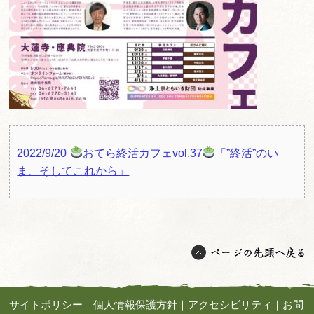
2022/9/20
おてら終活カフェvol.37
「”終活”のい
ま、そしてこれから」
サイトポリシー
｜
個人情報保護方針
｜
アクセシビリティ
｜
お問