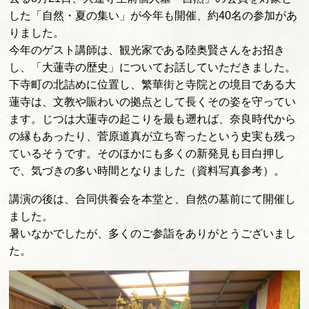
した「自然・夏の集い」が今年も開催、約40名の参加があ
りました。
今年のゲスト講師は、観光家である陸奥賢さんをお招き
し、「大蓮寺の歴史」についてお話していただきました。
下寺町の北詰めに位置し、繁華街と寺院との境目である大
蓮寺は、文教や賑わいの拠点として長くその姿を守ってい
ます。じつは大蓮寺の起こりを最も遡れば、奈良時代から
の縁もあったり、菅原道真が立ち寄ったという史実も残っ
ているそうです。そのほかにも多くの新発見も目白押し
で、気づきの多い時間となりました（資料写真参考）。
講演の後は、合同供養会を本堂と、自然の墓前にて開催し
ました。
暑いなかでしたが、多くのご参詣をありがとうございまし
た。