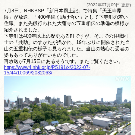
(2022年07月09日 更新)
7月8日、NHKBSP「新日本風土記」で特集「天王寺界
隈」
が放送、「400年続く助け合い」として下寺町の若い
住職、
また先般行われた大蓮寺の五重相伝の準備の模様が
紹介されました
。
下寺町は400年以上の歴史ある町ですが、そこでの住職同
士の「
共助」のすがたが描かれ、
19年ぶりに開催された当
山の五重相伝の様子も見られました。
当山の熱心な受者の
姿もあってありがたいものでした。
再放送が7月15日にあるそうです。またご覧ください。
https://www4.nhk.or.jp/P5191/x/2022-07-
15/44/10069/2082063/