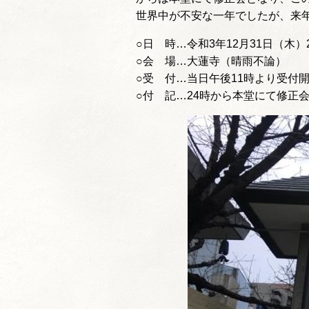
世界中が不安な一年でしたが、来
○日 時…令和3年12月31日（木）2
○会 場…大蓮寺（晴雨不論）
○受 付…当日午後11時より受付
○付 記…24時から本堂にて修正