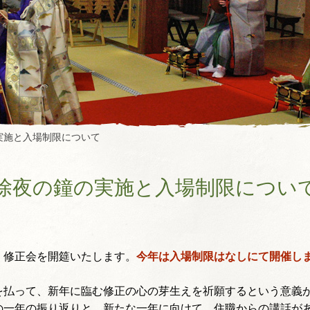
実施と入場制限について
除夜の鐘の実施と入場制限につい
・修正会を開筵いたします。
今年は入場制限はなしにて
開催し
払って、新年に臨む修正の心の芽生えを祈願するという意義が
の一年の振り返りと、新たな一年に向けて、住職からの講話が