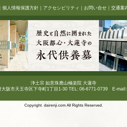
｜
個人情報保護方針
｜
アクセシビリティ
｜
お問い合せ
｜
交通案
浄土宗 如意珠應山極楽院 大蓮寺
府大阪市天王寺区下寺町1丁目1-30 TEL: 06-6771-0739 E-mail
Copyright. dairenji.com All Rights Reserved.