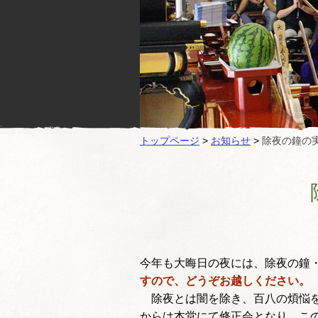
トップページ
>
お知らせ
>
除夜の鐘の
今年も大晦日の夜には、除夜の鐘
すので、どうぞお越しください。
除夜とは闇を除き、百八の煩悩を
からは本堂にて修正会となり、こ