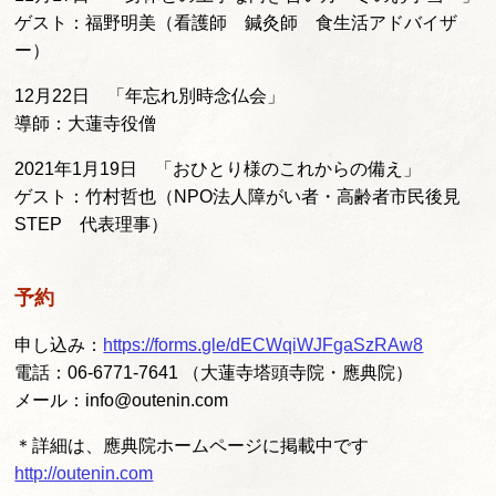
ゲスト：福野明美（看護師 鍼灸師 食生活アドバイザ
ー）
12月22日 「年忘れ別時念仏会」
導師：大蓮寺役僧
2021年1月19日 「おひとり様のこれからの備え」
ゲスト：竹村哲也（NPO法人障がい者・高齢者市民後見
STEP 代表理事）
予約
申し込み：
https://forms.gle/dECWqiWJFgaSzRAw8
電話：06-6771-7641 （大蓮寺塔頭寺院・應典院）
メール：info@outenin.com
＊詳細は、應典院ホームページに掲載中です
http://outenin.com