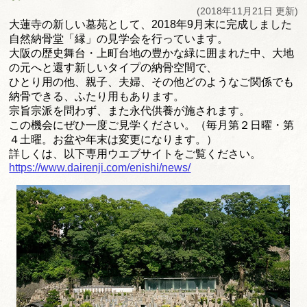
(2018年11月21日 更新)
大蓮寺の新しい墓苑として、2018年9月末に完成しました
自然納骨堂「縁」の見学会を行っています。
大阪の歴史舞台・上町台地の豊かな緑に囲まれた中、大地
の元へと還す新しいタイプの納骨空間で、
ひとり用の他、親子、夫婦、その他どのようなご関係でも
納骨できる、ふたり用もあります。
宗旨宗派を問わず、また永代供養が施されます。
この機会にぜひ一度ご見学ください。（毎月第２日曜・第
４土曜。お盆や年末は変更になります。）
詳しくは、以下専用ウエブサイトをご覧ください。
https://www.dairenji.com/enishi/news/