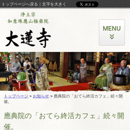
トップページへ戻る
｜
文字を大きく
トップページ
>
お知らせ
>
應典院の「おてら終活カフェ」続々開
催。
應典院の「おてら終活カフェ」続々開
催。