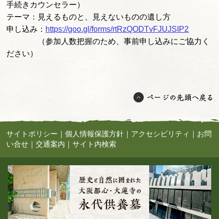
手続きカウンセラー）
テーマ：見えるものと、見えないものの遺し方
申し込み：
https://goo.gl/forms/rtRzQODTvFJUJSIP2
（参加人数把握のため、事前申し込みにご協力く
ださい）
サイトポリシー
｜
個人情報保護方針
｜
アクセシビリティ
｜
お問
い合せ
｜
交通案内
｜
サイト内検索