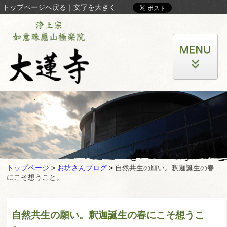
トップページへ戻る
｜
文字を大きく
トップページ
>
お坊さんブログ
>
自然共生の願い。釈迦誕生の春
にこそ想うこと。
自然共生の願い。釈迦誕生の春にこそ想うこ