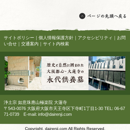
サイトポリシー
｜
個人情報保護方針
｜
アクセシビリティ
｜
お問
い合せ
｜
交通案内
｜
サイト内検索
浄土宗 如意珠應山極楽院 大蓮寺
〒543-0076 大阪府大阪市天王寺区下寺町1丁目1-30 TEL: 06-67
71-0739 E-mail:
info@dairenji.com
Copyright. dairenji.com All Rights Reserved.