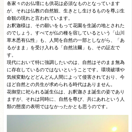
各家々のお仏壇にも供花は必須なものとなっています
が、それは仏教の自然観、生きとし生けるものを尊ぶ生
命観の現れと言われています。
お釈迦様は、その願いをもって花園を生誕の地とされた
のでしょう。すべてが仏の種を宿しているという「山川
草木悉有仏性」も、人間を自然の一部としながら、「あ
るがまま」を受け入れる「自然法爾」も、その証左で
す。
現代において特に強調したいのは、自然はそのまま無為
に存在しているのではないということです。環境破壊や
気候変動などどんどん人間によって侵害されており、今
ほど自然との共生が求められる時代はありません。
花御堂に祀られる誕生仏は、お釈迦さま誕生の姿であり
ますが、それは同時に、自然を尊び、共にあれという人
類の態度の表明ではなかったかとも思うのです。