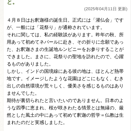
と。
(2025年04月11日 更新)
４月８日はお釈迦様の誕生日。正式には「灌仏会」です
が、一般には「花祭り」が通称されています。
それに関しては、私の経験談があります。昨年の秋、所
用あって初めてネパールに赴き、その折りに念願であっ
た、お釈迦さまの生誕地ルンビニーをお参りすることが
できました。まさに、花祭りの聖地を訪れたので、心躍
るものがありました。
しかし、インドの国境線にある彼の地は、ほとんど熱帯
地です。イメージしたような花園はどこにもなく、むき
出しの自然環境が荒々しく、優美さを感じるものはあり
ませんでした。
期待が裏切られたと言いたいのでありません。日本のよ
うな四季に恵まれ、桜が咲きわたる情景とは無縁の、厳
然とした風土の中にあって初めて釈迦の哲学＝仏教は生
まれたのだと実感しました。