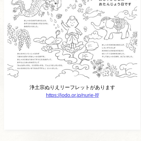
浄土宗ぬりえリーフレットがあります
https://jodo.or.jp/nurie-lf/