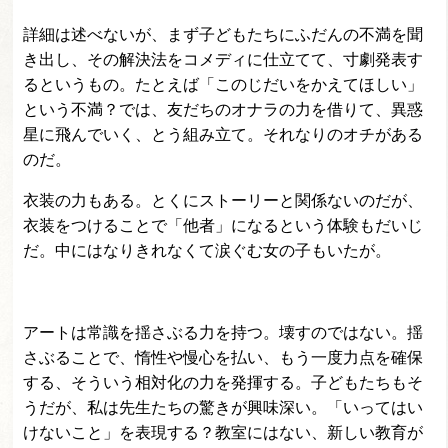
詳細は述べないが、まず子どもたちにふだんの不満を聞
き出し、その解決法をコメディに仕立てて、寸劇発表す
るというもの。たとえば「このじだいをかえてほしい」
という不満？では、友だちのオナラの力を借りて、異惑
星に飛んでいく、とう組み立て。それなりのオチがある
のだ。
衣装の力もある。とくにストーリーと関係ないのだが、
衣装をつけることで「他者」になるという体験もだいじ
だ。中にはなりきれなくて涙ぐむ女の子もいたが。
アートは常識を揺さぶる力を持つ。壊すのではない。揺
さぶることで、惰性や慢心を払い、もう一度力点を確保
する、そういう相対化の力を発揮する。子どもたちもそ
うだが、私は先生たちの驚きが興味深い。「いってはい
けないこと」を表現する？教室にはない、新しい教育が