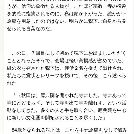
うが、信仰の象徴たる人物が、これほど宗教・寺の役割
を的確に指摘されるのに、私は頭が下がった。誰かが下
原稿を用意したのではない。明らかに猊下ご自身から発
せられる言葉なのだ。
この日、７回目にして初めて猊下にお出ましいただく
こととなったそうで、会場は軽い高揚感が占めていた。
緋の衣を召された猊下は、伴僧２名を従えて出仕され、
私たちに賞状とレリーフを授けて、その後、こう述べら
れた。
「（秋田は）應典院を開かれた寺にした。寺にあって
寺にとどまらず、そして寺を出て寺を離れず、という活
動をしてきた。多くの人と手を取り合い、應典院を中心
に新しい文化圏を開拓されることを尽くした」
84歳となられる猊下は、これを手元原稿もなしで澱み