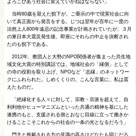
よろこびあう社会に変えていかねばならない」
当時80歳を迎えた猊下が、ご垂示の中で現実社会に向
いて真正面から発言をする。じつは翌年が百年に一度の
法然上人800年遠忌の記念事業が計画されていたが、３月
の東日本大震災発生後、即座にそれらの中止を決断され
たのも猊下である。
2012年、教団人と大勢のNPO関係者が集まった共生地
域文化大賞の特別講話では、地域社会の「縁側」として
の寺の役割を取り上げ、NPOなど「志縁」のネットワー
クにふれられた。しめくくりの、こんな言葉に、私は震
えたものだ。
「絶縁化する人々に対して、宗教・宗派を超えて、自
利利他やヒューマニズムといった共通の精神を基にした
連携のもと、支援される側とおなじ目線に立って働きか
けることこそこれからの社会の一条の光となるだろう」
門主と推戴される方の見識の高さはどなたも同じだろ