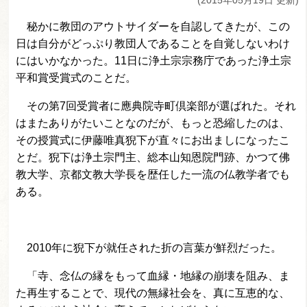
(2015年05月19日 更新)
秘かに教団のアウトサイダーを自認してきたが、この
日は自分がどっぷり教団人であることを自覚しないわけ
にはいかなかった。11日に浄土宗宗務庁であった浄土宗
平和賞受賞式のことだ。
その第7回受賞者に應典院寺町倶楽部が選ばれた。それ
はまたありがたいことなのだが、もっと恐縮したのは、
その授賞式に伊藤唯真猊下が直々にお出ましになったこ
とだ。猊下は浄土宗門主、総本山知恩院門跡、かつて佛
教大学、京都文教大学長を歴任した一流の仏教学者でも
ある。
2010年に猊下が就任された折の言葉が鮮烈だった。
「寺、念仏の縁をもって血縁・地縁の崩壊を阻み、ま
た再生することで、現代の無縁社会を、真に互恵的な、