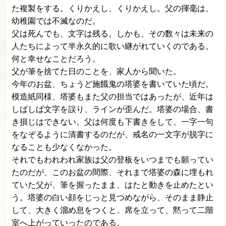
た複製をする。くりかえし、くりかえし。父の揮毫は、
幼稚園では不滅なのだ。
父は死んでも、文字は残る。しかも、その数々は未来の
人たちによって半永久的に歌い継がれていくのである。
何と幸せなことだろう。
父が筆を捨てた日のことを、家人から聞いた。
今年のお盆、ちょうど施餓鬼の塔婆を書いていた頃だ。
模造紙同様、塔婆もまた父の担当ではあったが、近年は
しばしば文字を誤り、ラインが歪んだ。塔婆の場合、書
き損じはできない。父は何度も下書きをして、一字一句
をなぞるように清書するのだが、戒名の一文字が脱字に
なることも少なくなかった。
それでもわれわれ家族は父の登板をいつまでも願ってい
たのだが、このお盆の間際、それまで塔婆の森に埋もれ
ていた父が、筆を握ったまま、はたと動きを止めたとい
う。塔婆の白い顔をじっと見つめながら、そのまま静止
して、大きく溜め息をつくと、席を立って、黙って二階
室へ上がっていったのである。