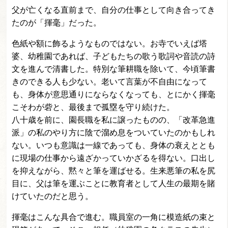
父が亡くなる直前まで、自分の仕事として向き合ってき
たのが「揮毫」だった。
色紙や額に飾るようなものではない。お寺でいえば塔
婆、幼稚園であれば、子どもたちの歌う歌詞や音読の詩
文を進んで清書した。特別な筆耕職を除いて、今頃筆書
きのできる人も少ない。老いて言葉が不自由になって
も、身体が意思通りにならなくなっても、とにかく揮毫
こそわが砦と、最後まで孤塁を守り続けた。
八十歳を前に、園長職を私に譲ったものの、「改革急進
派」の私のやり方に陰で溜め息をついていたのかもしれ
ない。いつも意識は一線であっても、身体の衰えととも
に現場の仕事から遠ざかっていかざるを得ない。口出し
を抑えながら、黙々と筆を運ばせる。生来悪筆の私を尻
目に、父は筆を運ぶことに教育者として人生の最期を賭
けていたのだと思う。
揮毫はこんな具合で進む。職員室の一角に模造紙の束と