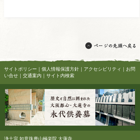
サイトポリシー
｜
個人情報保護方針
｜
アクセシビリティ
｜
お問
い合せ
｜
交通案内
｜
サイト内検索
浄土宗 如意珠應山極楽院 大蓮寺