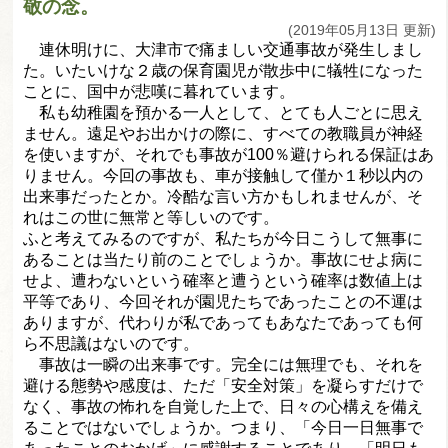
敬の念。
(2019年05月13日 更新)
連休明けに、大津市で痛ましい交通事故が発生しまし
た。
いたいけな２歳の保育園児が散歩中に犠牲になった
ことに、
国中が悲嘆に暮れています。
私も幼稚園を預かる一人として、とても人ごとに思え
ません。
遠足やお出かけの際に、すべての教職員が神経
を使いますが、
それでも事故が100％避けられる保証はあ
りません。
今回の事故も、車が接触して僅か１秒以内の
出来事だったとか。
冷酷な言い方かもしれませんが、
そ
れはこの世に無常と等しいのです。
ふと考えてみるのですが、
私たちが今日こうして無事に
あることは当たり前のことでしょうか
。事故にせよ病に
せよ、
遭わないという確率と遭うという確率は数値上は
平等であり、
今回それが園児たちであったことの不運は
ありますが、
代わりが私であってもあなたであっても何
ら不思議はないのです。
事故は一瞬の出来事です。完全には無理でも、
それを
避ける態勢や感度は、ただ「安全対策」
を凝らすだけで
なく、事故の怖れを自覚した上で、
日々の心構えを備え
ることではないでしょうか。つまり、「
今日一日無事で