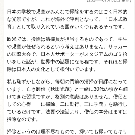
(2024年07月31日 更新)
日本の学校で児童がみんなで掃除をするのはごく日常的
な光景ですが、これが海外で評判となって、「日本式教
育」として取り入れている国がいくつもあるそうです。
欧米では、掃除は清掃員が担当するものであって、学生
や児童が任ぜられるという考えはありません。サッカー
の国際大会で、日本人サポーターがスタジアムのゴミ拾
いをした話が、世界中の話題になる程です。それほど掃
除は日本人の文化として根付いています。
私も恥ずかしながら、毎朝の門前の清掃が日課になって
います。亡き師僧（秋田光茂）と一緒に30代の頃から続
けてきた習慣ですが、格別の意識はありません。僧侶と
しての心得「一に掃除、二に勤行、三に学問」を励行し
ているだけです。法要や法話より、僧侶の本分はまずは
掃除なのです。
掃除というのは理不尽なもので、掃いても掃いてもキリ