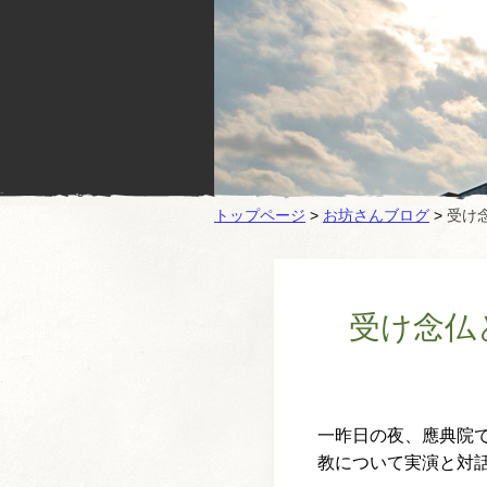
トップページ
>
お坊さんブログ
>
受け
受け念仏
一昨日の夜、應典院
教について実演と対