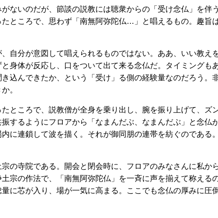
みがないのだが、節談の説教には聴衆からの「受け念仏」を伴
ったところで、思わず「南無阿弥陀仏…」と唱えるもの。趣旨
。
が、自分が意図して唱えられるものではない。ああ、いい教え
ずと身体が反応し、口をついて出て来る念仏だ。タイミングも
聞き込んできたか、という「受け」る側の経験量なのだろう。
きか。
ったところで、説教僧が全身を乗り出し、腕を振り上げて、ズ
共振するようにフロアから「なまんだぶ、なまんだぶ」と念仏
場内に連鎖して波を描く。それが御同朋の連帯を紡ぐのである
土宗の寺院である。開会と閉会時に、フロアのみなさんに私か
浄土宗の作法で、「南無阿弥陀仏」を一斉に声を揃えて称える
総量に芯が入り、場が一気に高まる。ここでも念仏の厚みに圧