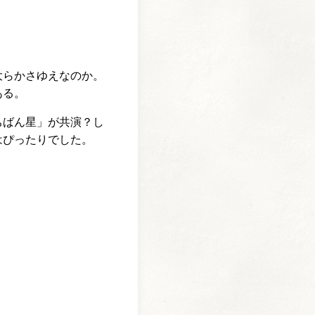
大らかさゆえなのか。
である。
ちばん星」が共演？し
はぴったりでした。