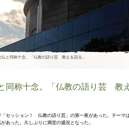
念仏と同称十念。「仏教の語り芸 教えを語る」
と同称十念。「仏教の語り芸 教
で「セッション！ 仏教の語り芸」の第一夜があった。テーマ
話があった。久しぶりに満堂の盛況となった。