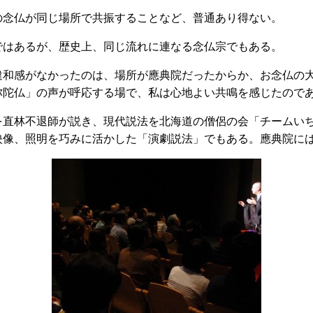
の念仏が同じ場所で共振することなど、普通あり得ない。
ではあるが、歴史上、同じ流れに連なる念仏宗でもある。
違和感がなかったのは、場所が應典院だったからか、お念仏の
弥陀仏」の声が呼応する場で、私は心地よい共鳴を感じたの
を直林不退師が説き、現代説法を北海道の僧侶の会「チームい
映像、照明を巧みに活かした「演劇説法」でもある。應典院に