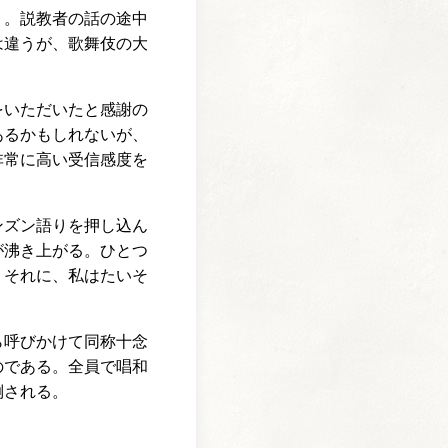
う。説教者の話の途中
は違うが、歌舞伎の大
をいただいたと感謝の
あるかもしれないが、
非常に高い受信感度を
ンズン語りを押し込ん
が沸き上がる。ひとつ
。それに、私はたいそ
ら呼びかけて同称十念
のである。全員で唱和
倒される。