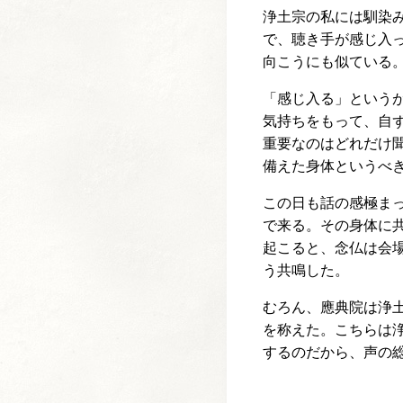
浄土宗の私には馴染
で、聴き手が感じ入
向こうにも似ている
「感じ入る」という
気持ちをもって、自
重要なのはどれだけ
備えた身体というべ
この日も話の感極ま
で来る。その身体に
起こると、念仏は会
う共鳴した。
むろん、應典院は浄
を称えた。こちらは
するのだから、声の