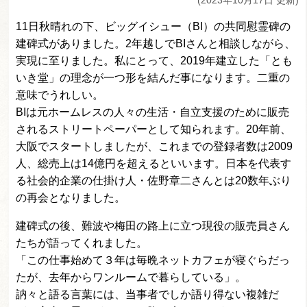
(2023年10月17日 更新)
11日秋晴れの下、ビッグイシュー（BI）の共同慰霊碑の
建碑式がありました。2年越しでBIさんと相談しながら、
実現に至りました。私にとって、2019年建立した「とも
いき堂」の理念が一つ形を結んだ事になります。二重の
意味でうれしい。
BIは元ホームレスの人々の生活・自立支援のために販売
されるストリートペーパーとして知られます。20年前、
大阪でスタートしましたが、これまでの登録者数は2009
人、総売上は14億円を超えるといいます。日本を代表す
る社会的企業の仕掛け人・佐野章二さんとは20数年ぶり
の再会となりました。
建碑式の後、難波や梅田の路上に立つ現役の販売員さん
たちが語ってくれました。
「この仕事始めて３年は毎晩ネットカフェが寝ぐらだっ
たが、去年からワンルームで暮らしている」。
訥々と語る言葉には、当事者でしか語り得ない複雑だ