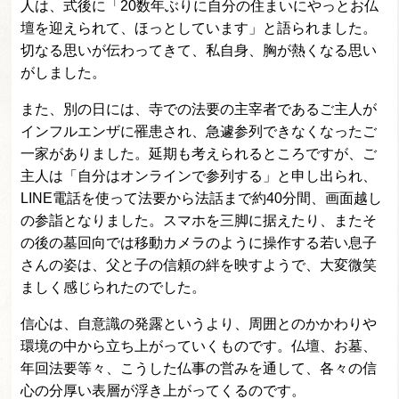
人は、式後に「20数年ぶりに自分の住まいにやっとお仏
壇を迎えられて、ほっとしています」と語られました。
切なる思いが伝わってきて、私自身、胸が熱くなる思い
がしました。
また、別の日には、寺での法要の主宰者であるご主人が
インフルエンザに罹患され、急遽参列できなくなったご
一家がありました。延期も考えられるところですが、ご
主人は「自分はオンラインで参列する」と申し出られ、
LINE電話を使って法要から法話まで約40分間、画面越し
の参詣となりました。スマホを三脚に据えたり、またそ
の後の墓回向では移動カメラのように操作する若い息子
さんの姿は、父と子の信頼の絆を映すようで、大変微笑
ましく感じられたのでした。
信心は、自意識の発露というより、周囲とのかかわりや
環境の中から立ち上がっていくものです。仏壇、お墓、
年回法要等々、こうした仏事の営みを通して、各々の信
心の分厚い表層が浮き上がってくるのです。