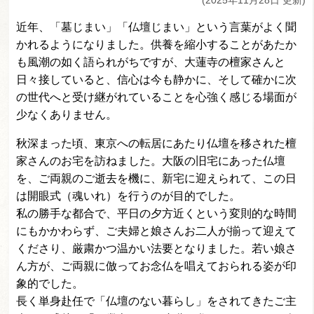
(2025年11月28日 更新)
近年、「墓じまい」「仏壇じまい」という言葉がよく聞
かれるようになりました。供養を縮小することがあたか
も風潮の如く語られがちですが、大蓮寺の檀家さんと
日々接していると、信心は今も静かに、そして確かに次
の世代へと受け継がれていることを心強く感じる場面が
少なくありません。
秋深まった頃、東京への転居にあたり仏壇を移された檀
家さんのお宅を訪ねました。大阪の旧宅にあった仏壇
を、ご両親のご逝去を機に、新宅に迎えられて、この日
は開眼式（魂いれ）を行うのが目的でした。
私の勝手な都合で、平日の夕方近くという変則的な時間
にもかかわらず、ご夫婦と娘さんお二人が揃って迎えて
くださり、厳粛かつ温かい法要となりました。若い娘さ
ん方が、ご両親に倣ってお念仏を唱えておられる姿が印
象的でした。
長く単身赴任で「仏壇のない暮らし」をされてきたご主