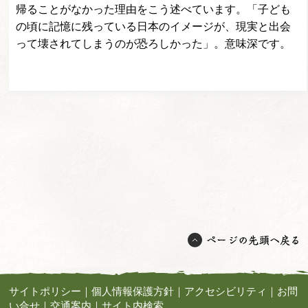
帰ることがなかった理由をこう述べています。「子ども
の頃に記憶に残っている日本のイメージが、現実と出会
って壊されてしまうのが恐ろしかった」。意味深です。
サイトポリシー
｜
個人情報保護方針
｜
アクセシビリティ
｜
お問
い合せ
｜
交通案内
｜
サイト内検索