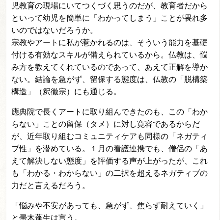
児教育の現場にいてつくづく思うのだが、教育者だから
といって幼児を簡単に「わかってしまう」ことが畏れ多
いのではないだろうか。
宗教やアートに私が惹かれるのは、そういう能力を基礎
付ける有効なスキルが備えられているから。仏教は、悩
み方を教えてくれているのであって、あえて正解を導か
ない。結論を急がず、留保する態度は、仏教の「脱構築
構造」（釈徹宗）にも通じる。
應典院で長くアートに取り組んできたのも、この「わか
らない」ことの留保（タメ）に対し寛容であるからだ
が、近年取り組むコミュニティケアも同様の「ネガティ
ブ性」を潜めている。１月の看護連携でも、僧侶の「あ
えて解決しない態度」を評価する声が上がったが、これ
も「わかる・わからない」の二択を超えるネガティブの
力だと言えるだろう。
「悩みや不安があっても、急がず、焦らず耐えていく」
と帚木蓬生は言う。