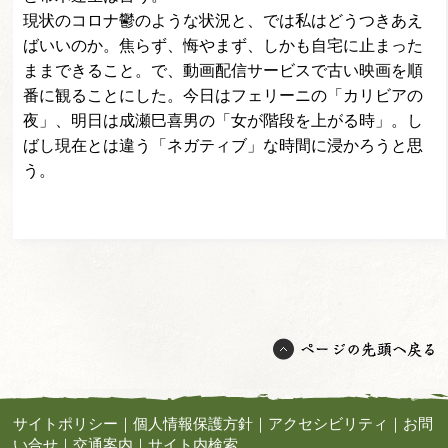
現状のコロナ鬱のような状況と、では私はどうつきあえ
ばいいのか。焦らず、悔やまず、しかも自宅に止まった
ままできること。で、動画配信サービスで古い映画を順
番に観ることにした。今日はフェリーニの「カリビアの
夜」、明日は成瀬巳喜男の「女が階段を上がる時」。し
ばし現在とは違う「ネガティブ」な時間に浸かろうと思
う。
サイトポリシー
｜
個人情報保護方針
｜
アクセシビリティ
｜
お問
い合せ
｜
交通案内
｜
サイト内検索