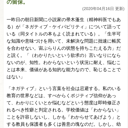
の留保。
(2020年04月16日 更新)
一昨日の朝日新聞に小説家の帚木蓬生（精神科医でもあ
る）が「ネガティブ・ケイパビリティ」について語って
いる（同タイトルの本もよく読まれている）。「生半可
な知識や意味づけを用いて、未解決な問題に拙速に帳尻
を合わせない。宙ぶらりんの状態を持ちこたえる力」だ
と説く。「（わかりたいという欲求の）言いなりになら
ないのが、知性。わからないという状況に耐え、悩むこ
とは本来、価値がある知的な能力なので、恥じることで
はない」
「ネガティブ」という言葉を社会は忌避する。私のいる
教育の世界などは、すべからくポジティブ信仰があっ
て、わかりにくいとか悩むなどという態度は即時修正さ
れるべき性癖と判定される。学校価値は「わからない」
ことを許容しないし、しかも「わからせてあげよう」と
する教員も保護者も多くは善意の塊なのだ。しかし、幼