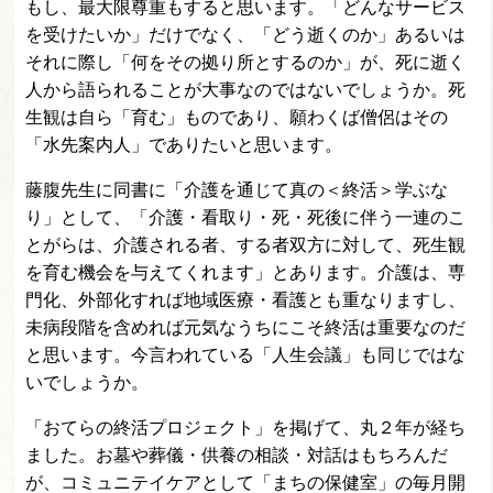
もし、最大限尊重もすると思います。「どんなサービス
を受けたいか」だけでなく、「どう逝くのか」あるいは
それに際し「何をその拠り所とするのか」が、死に逝く
人から語られることが大事なのではないでしょうか。死
生観は自ら「育む」ものであり、願わくば僧侶はその
「水先案内人」でありたいと思います。
藤腹先生に同書に「介護を通じて真の＜終活＞学ぶな
り」として、「介護・看取り・死・死後に伴う一連のこ
とがらは、介護される者、する者双方に対して、死生観
を育む機会を与えてくれます」とあります。介護は、専
門化、外部化すれば地域医療・看護とも重なりますし、
未病段階を含めれば元気なうちにこそ終活は重要なのだ
と思います。今言われている「人生会議」も同じではな
いでしょうか。
「おてらの終活プロジェクト」を掲げて、丸２年が経ち
ました。お墓や葬儀・供養の相談・対話はもちろんだ
が、コミュニテイケアとして「まちの保健室」の毎月開