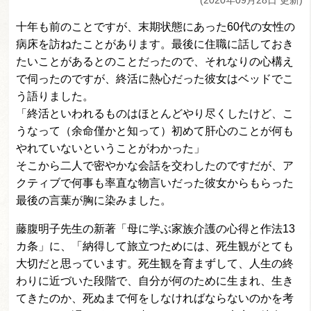
(2020年09月28日 更新)
十年も前のことですが、末期状態にあった60代の女性の
病床を訪ねたことがあります。最後に住職に話しておき
たいことがあるとのことだったので、それなりの心構え
で伺ったのですが、終活に熱心だった彼女はベッドでこ
う語りました。
「終活といわれるものはほとんどやり尽くしたけど、こ
うなって（余命僅かと知って）初めて肝心のことが何も
やれていないということがわかった」
そこから二人で密やかな会話を交わしたのですだが、ア
クティブで何事も率直な物言いだった彼女からもらった
最後の言葉が胸に染みました。
藤腹明子先生の新著「母に学ぶ家族介護の心得と作法13
カ条」に、「納得して旅立つためには、死生観がとても
大切だと思っています。死生観を育まずして、人生の終
わりに近づいた段階で、自分が何のために生まれ、生き
てきたのか、死ぬまで何をしなければならないのかを考