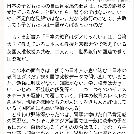
(2021年05月06日 更新)
日本の子どもたちの自己肯定感の低さは、仏教の影響を
受けているから、と聞いたら、驚くのではないか。い
や、否定的な見解ではない。だから修行のごとく、失敗
しても子どもたちは一層がんばるというのだ。
ちくま新書の「日本の教育はダメじゃない」は、台湾
大学で教えている日本人准教授と京都大学で教えている
英国人准教授の共著。二人とも、世界銀行や国連で働く
国際派だ。
この本の面白さは、多くの日本人が思い込む「日本の
教育はダメだ」観を国際比較データで問い直しているこ
と。勉強に興味がない、知識がない、学力格差は大き
い、いじめ・不登校の多発等々、一つ一つそのバイアス
をデータを駆使して覆していく。日本の教育のレベルの
高さや、現場の教師たちのがんばりをきちんと評価して
いる（国際的にも高い評価がある）。
とりわけ興味深かったのは、冒頭に挙げた自己肯定感
の問題だ。そもそも東アジア諸国では一般に欧米の子ど
もに比べ、自信のある子どもの割合は低く、その一方学
力は高い傾向にある。それは、過剰な自信に溺れるので