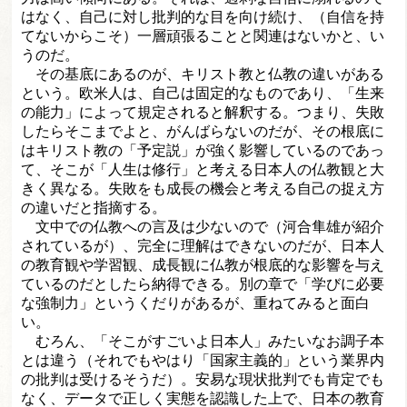
はなく、自己に対し批判的な目を向け続け、（自信を持
てないからこそ）一層頑張ることと関連はないかと、い
うのだ。
その基底にあるのが、キリスト教と仏教の違いがある
という。欧米人は、自己は固定的なものであり、「生来
の能力」によって規定されると解釈する。つまり、失敗
したらそこまでよと、がんばらないのだが、その根底に
はキリスト教の「予定説」が強く影響しているのであっ
て、そこが「人生は修行」と考える日本人の仏教観と大
きく異なる。失敗をも成長の機会と考える自己の捉え方
の違いだと指摘する。
文中での仏教への言及は少ないので（河合隼雄が紹介
されているが）、完全に理解はできないのだが、日本人
の教育観や学習観、成長観に仏教が根底的な影響を与え
ているのだとしたら納得できる。別の章で「学びに必要
な強制力」というくだりがあるが、重ねてみると面白
い。
むろん、「そこがすごいよ日本人」みたいなお調子本
とは違う（それでもやはり「国家主義的」という業界内
の批判は受けるそうだ）。安易な現状批判でも肯定でも
なく、データで正しく実態を認識した上で、日本の教育