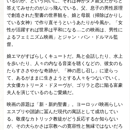
いるのか、という問いに、それは神がダメ親父だからと
答えてみせたのがぶっ飛んでいる。父、息子の男性原理
で創造された聖書の世界観を、娘と母親（掃除ばかりし
ている女神）で作り直そうというあたりが今風か。「女
性が活躍すれば世界は平和になる…この映画は、男性に
よるフェミニズム映画」とジャン・バン・ドルマル監
督。
娘エマがすばらしくキュートだ。鳥と会話したり、水上
を歩いたり、人々の内なる音楽を聴くなどの、彼女のも
たらすささやかな奇跡が、「神の思し召し」に逆らっ
て、あるがままに生きようとする人々をつないでいく。
大女優カトリーヌ・ドヌーヴが、ゴリラと恋に陥る富豪
夫人を演じているのもご愛嬌だ。
映画の原題は「新・新約聖書」。ヨーロッパ映画らしい
エスプリや諧謔に冨んだ現代の寓話として成功してい
る。敬虔なカトリック教徒がどう反応するか知らない
が、その大らかさは宗教への寛容性と無縁ではないだろ