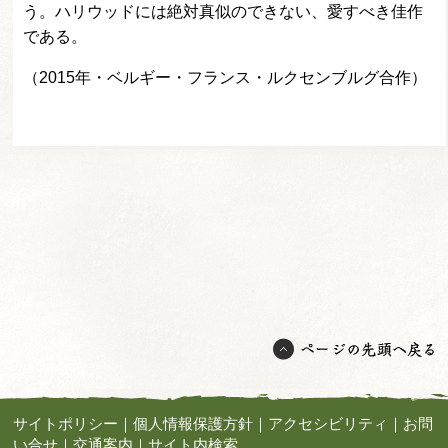
う。ハリウッドには絶対真似のできない、愛すべき佳作
である。
（2015年・ベルギー・フランス・ルクセンブルグ合作）
サイトポリシー
｜
個人情報保護方針
｜
アクセシビリティ
｜
お問
い合せ
｜
交通案内
｜
サイト内検索