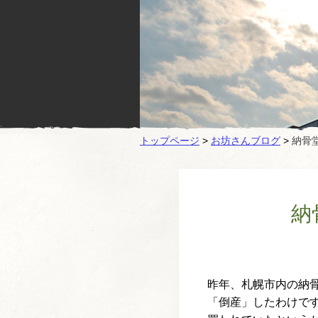
トップページ
>
お坊さんブログ
>
納骨
納
昨年、札幌市内の納
「倒産」したわけで