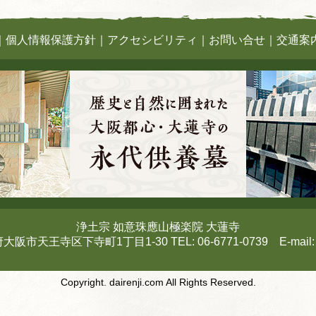
｜
個人情報保護方針
｜
アクセシビリティ
｜
お問い合せ
｜
交通案
浄土宗 如意珠應山極楽院 大蓮寺
府大阪市天王寺区下寺町1丁目1-30 TEL: 06-6771-0739 E-mail
Copyright. dairenji.com All Rights Reserved.