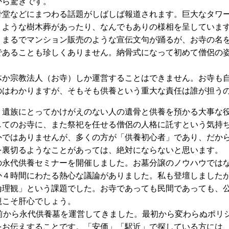
から驚きです。
骨堂などにまつわる話題がしばしば報道されます。巨大なタワ
うような樹木葬があったり、なんでもありの様相を呈していま
、まるでマンション販売のような宣伝文句が踊るが、お寺の名
であることも珍しくありません。納骨式になって初めて僧侶の
体か宗教法人（お寺）しか運営することはできません。お寺も
のはわかりますが、そもそも供養という重大な責任は誰が担う
、遺族にとってかけがえのない人の遺骨と供養を預かる大事な
してのお寺に、また祭祀を任せる僧侶の人格に託すという気持
外ではありませんが、多くの方が「供養初心者」であり、だか
を裏切るようなことがあっては、絶対にならないと思います。
の永代供養セミナーを開催しました。お墓分譲のノウハウでは
か４時間にわたる熱心な議論がありました。私も登壇しました
倫理観」という課題でした。お寺であっても民間であっても、
観こそ肝心でしょう。
上前から永代供養墓を運営してきました。最初から変わらぬポリ
をお伝えすることです。「安価」「駅近」で探している方には