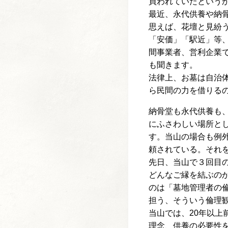
買われていたという
最近、永代供養や納
思えば、花壇と見紛
「安価」「駅近」等
間事業者、営利企業
も聞きます。
法律上、お墓は自治
ら民間の力を借りる
納骨堂も永代供養も
にふさわしい場所と
す。当山の場合も例
頼されている。それ
先日、当山で３回目
どんなご縁を結ぶの
のは「墓地管理者の
担う、そういう倫理
当山では、20年以
理念、供養の必要性