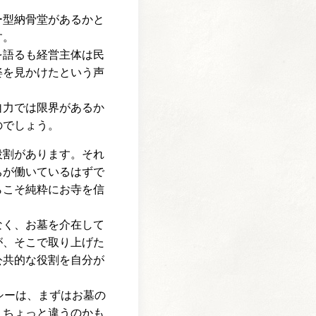
ー型納骨堂があるかと
す。
を語るも経営主体は民
姿を見かけたという声
自力では限界があるか
のでしょう。
役割があります。それ
ちが働いているはずで
らこそ純粋にお寺を信
なく、お墓を介在して
が、そこで取り上げた
公共的な役割を自分が
シーは、まずはお墓の
、ちょっと違うのかも