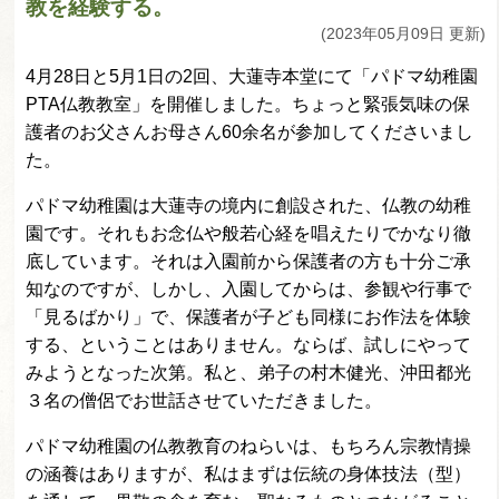
教を経験する。
(2023年05月09日 更新)
4月28日と5月1日の2回、大蓮寺本堂にて「パドマ幼稚園
PTA仏教教室」を開催しました。ちょっと緊張気味の保
護者のお父さんお母さん60余名が参加してくださいまし
た。
パドマ幼稚園は大蓮寺の境内に創設された、仏教の幼稚
園です。それもお念仏や般若心経を唱えたりでかなり徹
底しています。それは入園前から保護者の方も十分ご承
知なのですが、しかし、入園してからは、参観や行事で
「見るばかり」で、保護者が子ども同様にお作法を体験
する、ということはありません。ならば、試しにやって
みようとなった次第。私と、弟子の村木健光、沖田都光
３名の僧侶でお世話させていただきました。
パドマ幼稚園の仏教教育のねらいは、もちろん宗教情操
の涵養はありますが、私はまずは伝統の身体技法（型）