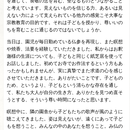
を通して、畏敬の念を育む、聖なるものとつながること
と考えています。見えないものを信じる力、あるいは見
えない力によって支えられている他力の感覚こそ大事な
宗教教育の目的です。それは子どもを授かり、尊いいの
ちを育むことに通じるのではないでしょうか。
当日は、園児が毎日勤めている仏参を再現し、また瞑想
や焼香、法要を経験していただきました。私からはお釈
迦様の生涯についても、子どもと同じく紙芝居を使って
お話ししました。初めてお寺でお作法するという方もあ
ったかもしれませんが、実に真摯でまた求道の心を感じ
させていただきました。ありがたいことです。子どもの
ため、というより、子どもという清らかな存在を通し
て、私たち大人が自分の生き方、ありかたを見つめ直そ
うとする、そういう尊い時間になったと思います。
瞑想中に、隣の園舎から子どもたちの歌声が風のように
聴こえてきました。姿は見えないが、遠くにあって子ど
もを想うこと。みんなの中のあなたを想うこと。み仏の