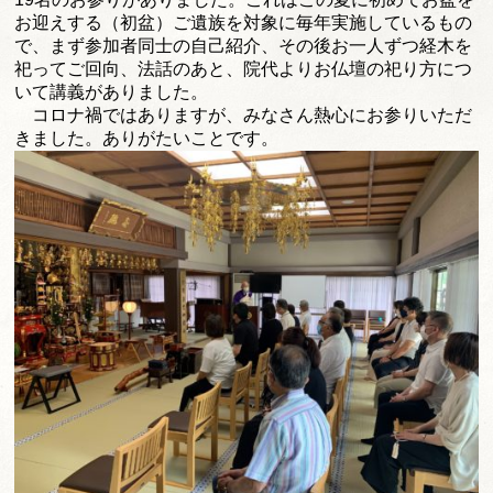
お迎えする（初盆）
ご遺族を対象に毎年実施しているもの
で、
まず参加者同士の自己紹介、
その後お一人ずつ経木を
祀ってご回向、法話のあと、
院代よりお仏壇の祀り方につ
いて講義がありました。
コロナ禍ではありますが、
みなさん熱心にお参りいただ
きました。ありがたいことです。