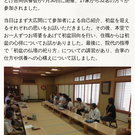
とけ合同供養会が7月30日に開催、17家から32名の方々が
参加されました。
当日はまず大広間にて参加者による自己紹介、初盆を迎え
るそれぞれの思いをお話いただきました。その後、本堂で
お一人ずつお塔婆をあげて初盆回向を行い、住職からは初
盆の心得についてお話がありました。最後に、院代の指導
で「初盆の仏壇の祀り方」についての講習があり、合掌の
仕方や供養への心構えについて話しました。