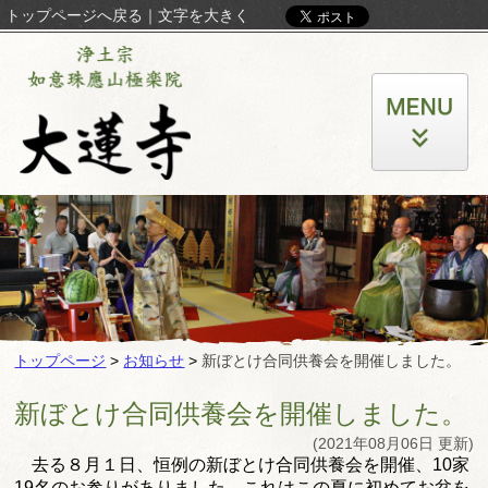
トップページへ戻る
｜
文字を大きく
トップページ
>
お知らせ
>
新ぼとけ合同供養会を開催しました。
新ぼとけ合同供養会を開催しました。
(2021年08月06日 更新)
去る８月１日、恒例の新ぼとけ合同供養会を開催、
10家
19名のお参りがありました。
これはこの夏に初めてお盆を