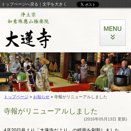
トップページへ戻る
｜
文字を大きく
トップページ
>
お知らせ
>
寺報がリニューアルしました
寺報がリニューアルしました
(2016年05月13日 更新)
4月20日号より「大蓮寺だより」の紙面を刷新しました。