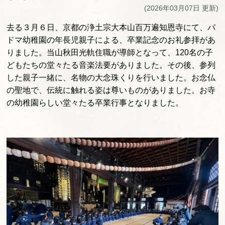
(2026年03月07日 更新)
去る３月６日、京都の浄土宗大本山百万遍知恩寺にて、
パ
ドマ幼稚園の年長児親子による、
卒業記念のお礼参拝があ
りました。
当山秋田光軌住職が導師となって、
120名の子
どもたちの堂々たる音楽法要がありました。その後、
参列
した親子一緒に、名物の大念珠くりを行いました。
お念仏
の聖地で、伝統に触れる姿は尊いものがありました。
お寺
の幼稚園らしい堂々たる卒業行事となりました。